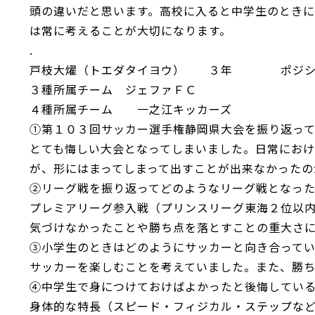
頭の違いだと思います。高校に入ると中学生のとき
は常に考えることが大切になります。
.
戸枝大燿（トエダタイヨウ） ３年 ポ
３種所属チーム ジェファＦＣ
４種所属チーム 一之江キッカーズ
①第１０３回サッカー選手権静岡県大会を振り返っ
とても悔しい大会となってしまいました。日常にお
が、形にはまってしまって出すことが出来なかったの
②リーグ戦を振り返ってどのようなリーグ戦となっ
プレミアリーグ参入戦（プリンスリーグ東海２位以
気づけなかったことや勝ち点を落とすことの重大さ
③小学生のときはどのようにサッカーと向き合って
サッカーを楽しむことを考えていました。また、勝
④中学生で身につけておけばよかったと後悔してい
身体的な特長（スピード・フィジカル・ステップな