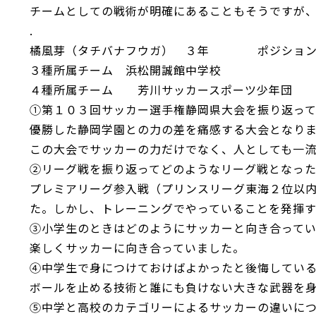
チームとしての戦術が明確にあることもそうですが
.
橘風芽（タチバナフウガ） ３年 ポジシ
３種所属チーム 浜松開誠館中学校
４種所属チーム 芳川サッカースポーツ少年団
①第１０３回サッカー選手権静岡県大会を振り返っ
優勝した静岡学園との力の差を痛感する大会となり
この大会でサッカーの力だけでなく、人としても一
②リーグ戦を振り返ってどのようなリーグ戦となっ
プレミアリーグ参入戦（プリンスリーグ東海２位以
た。しかし、トレーニングでやっていることを発揮
③小学生のときはどのようにサッカーと向き合って
楽しくサッカーに向き合っていました。
④中学生で身につけておけばよかったと後悔してい
ボールを止める技術と誰にも負けない大きな武器を
⑤中学と高校のカテゴリーによるサッカーの違いに