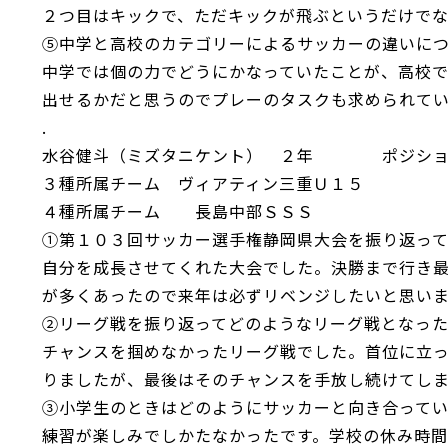
２つ目はキックで、ただキックが飛ぶというだけで
⑤中学と高校のカテゴリーによるサッカーの違いに
中学では個の力でどうにかなっていたことが、高校
出せるかだと思うのでプレーのタスクも求められて
.
水谷健斗（ミズタニケント） ２年 ポジ
３種所属チーム ヴィアティン三重Ｕ１５
４種所属チーム 長島中部ＳＳＳ
①第１０３回サッカー選手権静岡県大会を振り返っ
自分を成長させてくれた大会でした。決勝まで行き
が多くあったので来年は必ずリベンジしたいと思い
②リーグ戦を振り返ってどのようなリーグ戦となっ
チャンスを掴めなかったリーグ戦でした。首位に立
りましたが、最後はそのチャンスを手放し続けてし
③小学生のときはどのようにサッカーと向き合って
練習が楽しみでしかたなかったです。学校の休み時