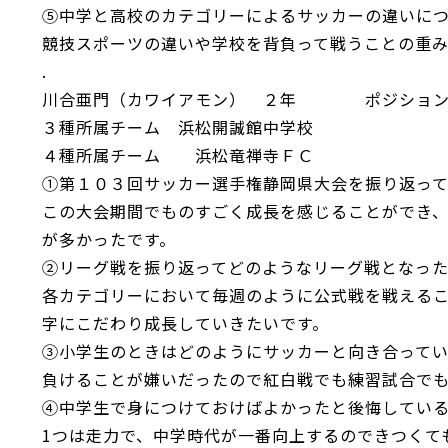
⑤中学と高校のカテゴリーによるサッカーの違いに
競技スポーツの違いや学校を背負って戦うことの重
.
川合亜門（カワイアモン） ２年 ポジシ
３種所属チーム 浜松開誠館中学校
４種所属チーム 浜松竜禅寺ＦＣ
①第１０３回サッカー選手権静岡県大会を振り返っ
この大会期間でものすごく成長を感じることができ、
が多かったです。
②リーグ戦を振り返ってどのようなリーグ戦となっ
各カテゴリーにおいて毎週のように公式戦を戦える
字にこだわり成長していきたいです。
③小学生のときはどのようにサッカーと向き合って
負けることが嫌いだったので紅白戦でも練習試合で
④中学生で身につけておけばよかったと後悔してい
1つは走力で、中学時代が一番向上するのできつくて