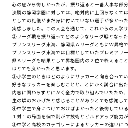
心の底から悔しかったが、振り返ると一番大事な部
決勝の静岡学園に対しては、絶対的に上回らなくて
としての礼儀がまだ身に付いていない選手が多かっ
実感しました。この大会を通じて、これからの大学
②リーグ戦を振り返ってどのようなリーグ戦となっ
プリンスリーグ東海、静岡県ＡリーグともにＷ昇格
プリンスリーグ東海では目標としていたプレミアリ
県Ａリーグも結果として昇格圏内の２位で終えるこ
はとても良かったと思います。
③小学生のときはどのようにサッカーと向き合って
好きなサッカーを楽しむことと、とにかく試合に出
内容に関わらずとにかく全力で取り組んでいたため
生の頃のおかげだと感じることがありとても感謝して
④中学生で身につけておけばよかったと後悔してい
１対１の局面を個で剥がす技術とビルドアップ能力
⑤中学と高校のカテゴリーによるサッカーの違いに