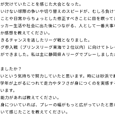
分が欠けていたことを感じた大会となった。
はいけない球際の争いや切り替えのスピードが、むしろ負け
たことや日常からちょっとした修正すべきことに目を瞑って
サッカー生活や社会に出た後につながる、人として一番大事
たか感想を教えてください。
できるチャンスを逃したリーグ戦となりました。
ーグ参入戦（プリンスリーグ東海で２位以内）に向けてトレ
とができました。私は主に静岡県Ａリーグでプレーしました
いましたか？
たいという気持ちで努力していたと思います。時には砂浜で
、学年が上がるにつれて走力やタフさが身につくのを実感す
います。
る能力があれば教えてください。
が身についていれば、プレーの幅がもっと広がっていたと思
ついて感じたことを教えてください。