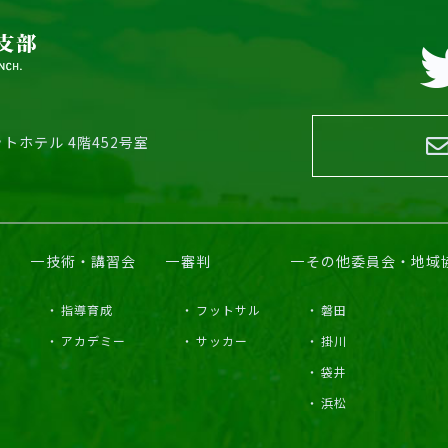
トホテル 4階452号室
技術・講習会
審判
その他委員会・地域
指導育成
フットサル
磐田
アカデミー
サッカー
掛川
袋井
浜松
部