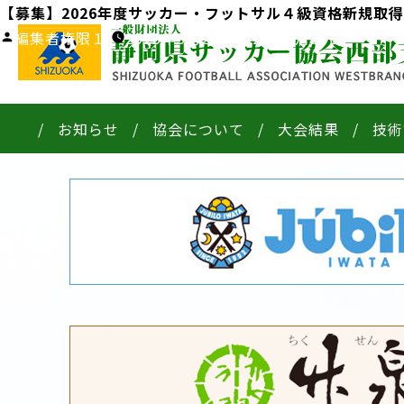
【募集】2026年度サッカー・フットサル４級資格新規取
投
編集者権限１
2026年5月24日
2026年5月24日
稿
者:
お知らせ
協会について
大会結果
技術