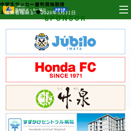
中学生サッカー審判資格取得
投
編集者権限１
2023年5月31日
SPONSOR
稿
者: