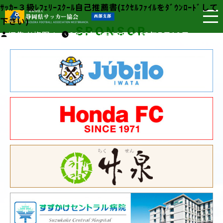
ｻｯｶｰ３級ﾚﾌｪﾘｰｽｸｰﾙ自己推薦書(ｴｸｾﾙﾌｧｲﾙをﾀﾞｳﾝﾛｰﾄﾞして
下さい)
SPONSOR
投
編集者権限１
2022年7月19日
2022年7月19日
稿
者: