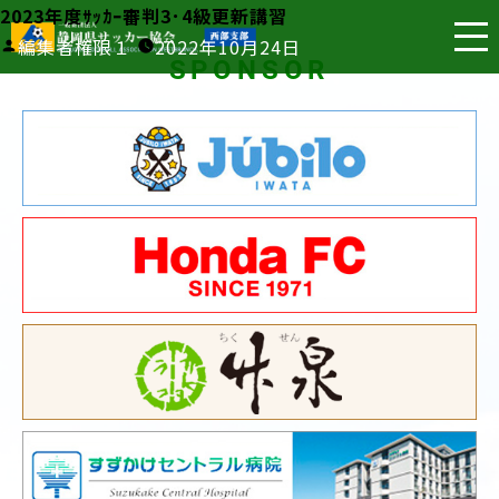
2023年度ｻｯｶｰ審判3･4級更新講習
投
編集者権限１
2022年10月24日
SPONSOR
稿
者: