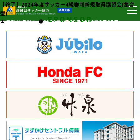
【終了】2024年度サッカー4級審判新規取得講習会(集合
型)
SPONSOR
投
編集者権限１
2024年4月28日
2024年8月27日
稿
者: