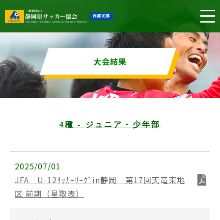
大会結果
4種 - ジュニア・少年部
2025/07/01
JFA U-12ｻｯｶｰﾘｰｸﾞin静岡 第17回天竜東地
区 前期（星取表）