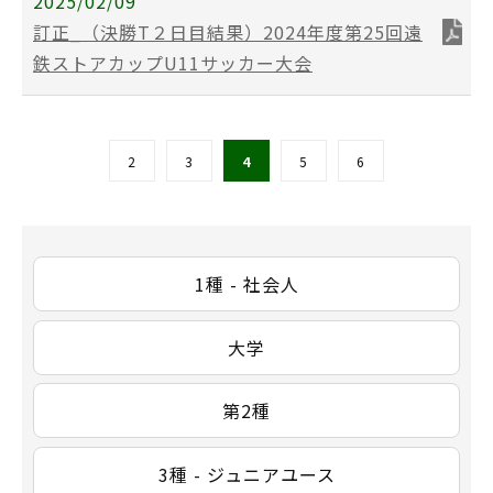
2025/02/09
訂正_（決勝T２日目結果）2024年度第25回遠
鉄ストアカップU11サッカー大会
2
3
4
5
6
1種 - 社会人
大学
第2種
3種 - ジュニアユース