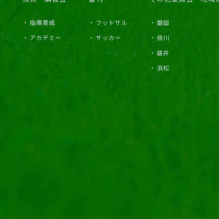
指導育成
フットサル
磐田
アカデミー
サッカー
掛川
袋井
浜松
部