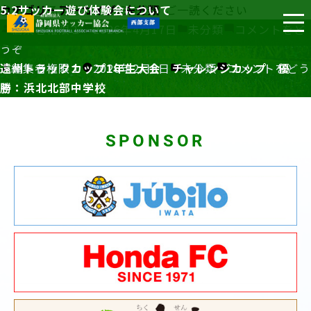
カテゴリーアーカイブ:
5.2サッカー遊び体験会について
参加される皆様はこちらを必ずご一読ください
未分類
投
カ
編集者権限１
2026年4月17日
未分類
コメントをど
稿
(5.2
テ
うぞ
者:
投
サ
カ
ゴ
遠州トラックカップ1年生大会 チャレンジカップ 優
編集者権限１
2026年2月6日
未分類
コメントをどう
稿
(遠
ッ
テ
リ
勝：浜北北部中学校
ぞ
者:
州
カ
ゴ
ー:
ト
ー
リ
SPONSOR
ラ
遊
ー:
ッ
び
ク
体
カ
験
ッ
会
プ
に
1
つ
年
い
生
て)