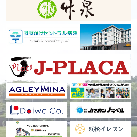
大
会
チ
ャ
レ
ン
ジ
カ
ッ
プ
優
勝：
浜
北
北
部