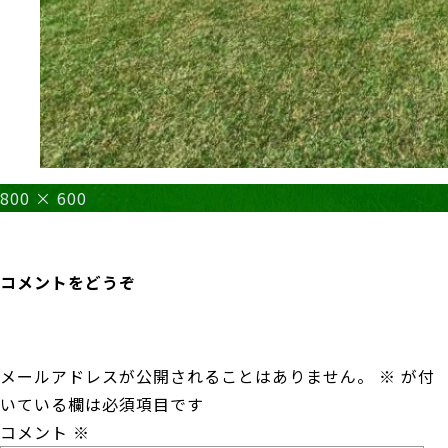
フ
800 × 600
ル
投
投稿:
サ
稿
R５浜松地区中体連新人戦①
イ
ナ
コメントをどうぞ
ズ
ビ
ゲ
ー
メールアドレスが公開されることはありません。
※
が付
シ
いている欄は必須項目です
ョ
コメント
※